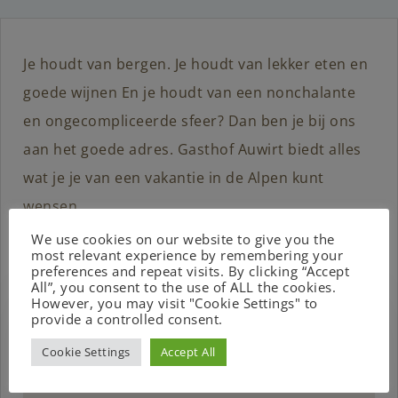
Je houdt van bergen. Je houdt van lekker eten en
goede wijnen En je houdt van een nonchalante
en ongecompliceerde sfeer? Dan ben je bij ons
aan het goede adres. Gasthof Auwirt biedt alles
wat je je van een vakantie in de Alpen kunt
wensen.
We use cookies on our website to give you the
most relevant experience by remembering your
preferences and repeat visits. By clicking “Accept
All”, you consent to the use of ALL the cookies.
However, you may visit "Cookie Settings" to
provide a controlled consent.
Cookie Settings
Accept All