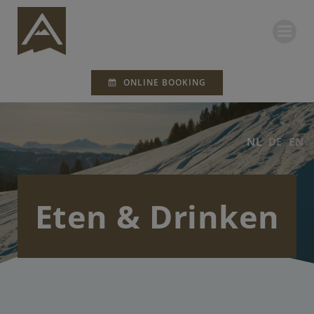
Ga
naar
de
inhoud
ONLINE BOOKING
NL
DE
EN
Eten & Drinken